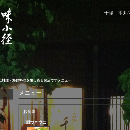
千陽 本丸(
土料理・海鮮料理を愉しめるお店ですメニュー
メニュー
お食事
殻つきウニ