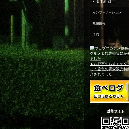
日本酒（2）
インフォメーション
店舗情報
予約
▲八戸市のおすすめグ
して旅色の青森観光特
介されました
携帯サイト