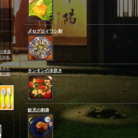
〆セグロイワシ刺
ルメと
キンキンの水炊き
集に紹
鮭児の刺身