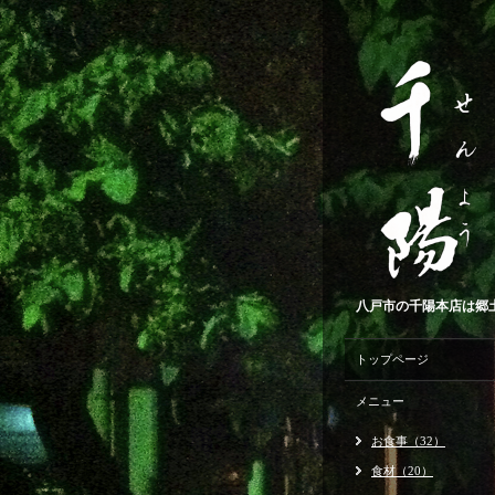
八戸市の千陽本店は郷
トップページ
メニュー
お食事（32）
食材（20）