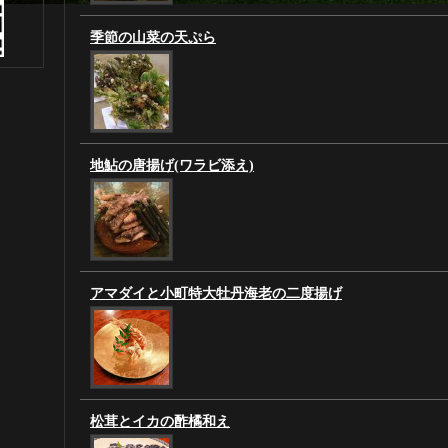
季節の山菜の天ぷら
地鮎の唐揚げ(ワラビ添え)
アマダイと小町特大牡丹海老の二度揚げ
松茸とイカの酢橘和え