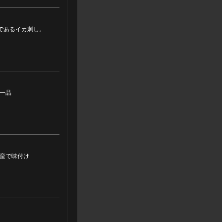
であるイカ刺し。
一品
蛮で味付け