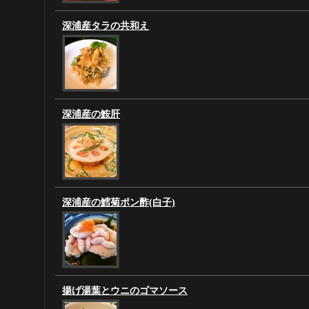
深浦産タラの共和え
深浦産の鮟肝
深浦産の鱈菊ポン酢(白子)
揚げ湯葉とウニのゴマソース