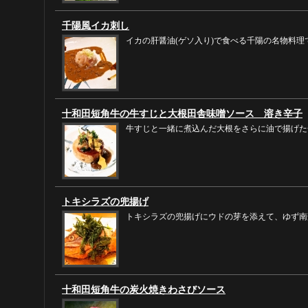
千陽風イカ刺し
イカの肝醤油(ゲソ入り)で食べる千陽の名物料理
十和田短角牛の牛すじと大根田舎味噌ソース 溶き辛子
牛すじと一緒に煮込んだ大根をさらに油で揚げた
トキシラズの兜揚げ
トキシラズの兜揚げにウドの芽を添えて、ゆず南
十和田短角牛の炭火焼きわさびソース