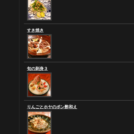
すき焼き
旬の刺身３
りんごとホヤのポン酢和え