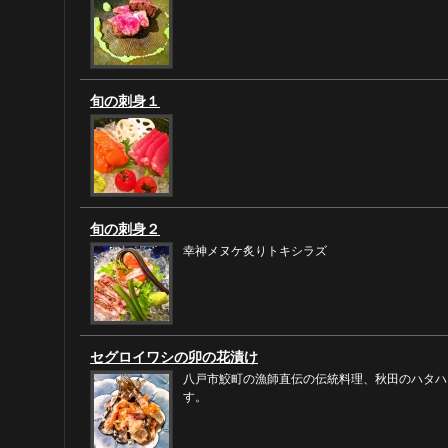
旬の刺身１
旬の刺身２
幸神メヌケ炙りトキシラズ
セグロイワシの卯の花漬け
八戸市鮫町の漁師直伝の伝統料理、秋田のハタハ
す。