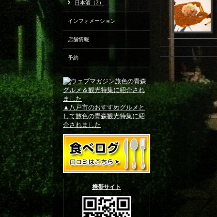
日本酒（2）
インフォメーション
店舗情報
予約
▲八戸市のおすすめグルメと
して旅色の青森観光特集に紹
介されました
携帯サイト