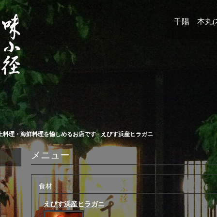
千陽 本丸(
料理・海鮮料理を愉しめるお店です - えびす浜産ヒラガニ
メニュー
食材
えびす浜産ヒラガニ