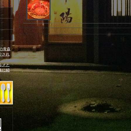
ルメと
集に紹