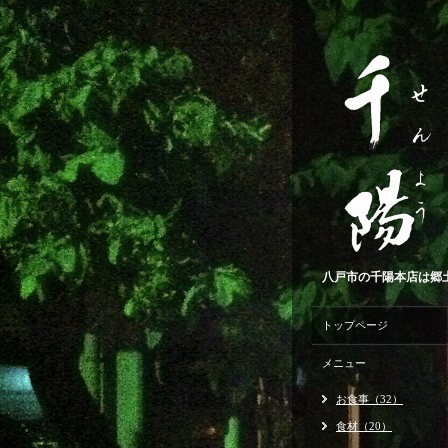
八戸市の千陽本店は郷土
トップページ
メニュー
お食事（32）
食材（20）