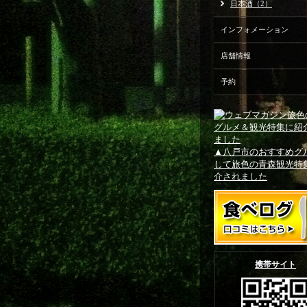
日本酒（2）
インフォメーション
店舗情報
予約
▲八戸市のおすすめグ
して旅色の青森観光特
介されました
携帯サイト